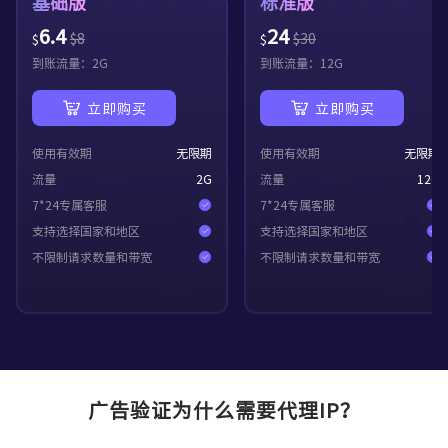
基础版
标准版
6.4
24
$
8
$
30
$
$
到账流量：
2
G
到账流量：
12
G
立即购买
立即购买
使用有效期
无限期
使用有效期
无限期
流量
2
G
流量
12
G
7*24专属客服
7*24专属客服
支持选择国家和地区
支持选择国家和地区
不限制请求数量和带宽
不限制请求数量和带宽
广告验证为什么需要代理IP？