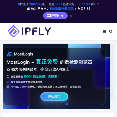
代理池
9000万+
条 · 覆盖
190+
国家及城市 ·
99.9%
使用率
🎁 新用户专享：
500MB免费流量
+ 专属折扣
✕
立即领取