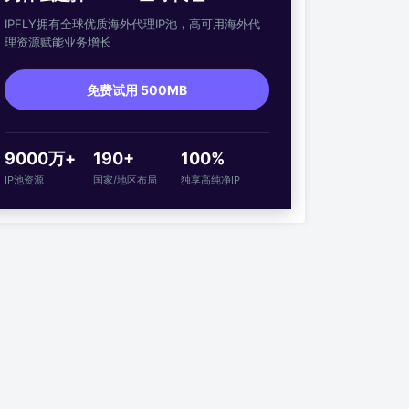
IPFLY拥有全球优质海外代理IP池，高可用海外代
理资源赋能业务增长
免费试用 500MB
9000万+
190+
100%
IP池资源
国家/地区布局
独享高纯净IP