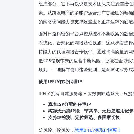
组成部分。它不再仅仅是技术团队关注的连接性
素。从跨境电商的多账户运营到广告验证的精确
的网络访问能力是支撑这些业务正常运转的底层
面对日益精密的平台风控系统和不断收紧的数据
系统化、合规化的网络基础设施。这意味着选择
持能力的代理网络合作伙伴。通过将高质量的网
低403错误带来的运营中断风险，更能在全球
规则——理解并善用这些规则，是全球化业务成
使用IPFLY住宅代理
IP
IPFLY 拥有自建服务器 + 大数据筛选系统，只
真实
ISP
分配的住宅
IP
纯净无污染
IP
段，非共享、无历史滥用记录
支持
IP
检测、定位筛选、多国家切换
防风控、控风险，
就用IPFLY实现IP隔离！