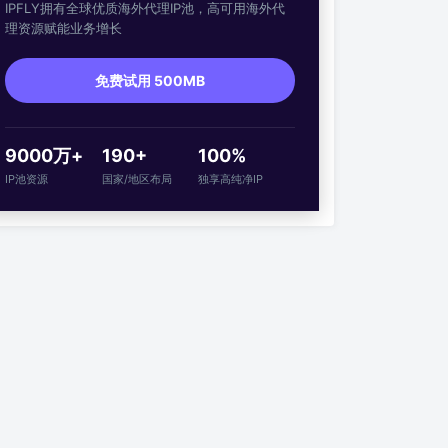
IPFLY拥有全球优质海外代理IP池，高可用海外代
理资源赋能业务增长
免费试用 500MB
9000万+
190+
100%
IP池资源
国家/地区布局
独享高纯净IP