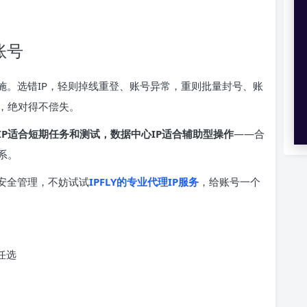
账号
施。选错IP，轻则掉线重登、账号异常，重则批量封号、账
，绝对得不偿失。
IP适合短期任务和测试，数据中心IP适合辅助型操作
——合
系。
安全管理，不妨试试
IPFLY的专业代理IP服务
，给账号一个
任选