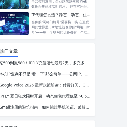
争监控的发展，企业越来越依赖 Web
数据采集获取实时信息。 但在实际采...
IP代理怎么选？静态、动态、住宅、机房——别再傻傻分不清，这篇帮你彻底搞懂
当你的“网络门牌号”需要换一换 在互联
网的世界里，IP地址就像你的“网络门牌
号”——每一个联网的设备都有一个唯...
热门文章
充500到账580！IPFLY充值活动最后2天，多充多送最高送24%
本机IP查询不只是“看一下”那么简单——公网IP、内网IP、NAT、隐私保护，一篇讲透
Google Voice 2026 最新政策解读：付费订阅、Gemini 纪要、实名认证——GV的变与不变
IPFLY 夏日狂欢限时开启｜动态住宅代理低至 $0.56/GB，静态住宅IP $1.58/IP 起
Gmail注册的避坑指南，如何跳过手机验证、破解地区限制，稳拿谷歌账号