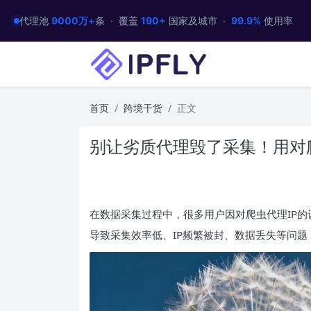
代理池
9000万+
条 · 覆盖
190+
国家及城市 ·
99.9%
使用率
首页
跨境干货
正文
别让劣质代理毁了采集！用对爬
在数据采集过程中，很多用户因对爬虫代理IP
导致采集效率低、IP频繁被封、数据丢失等问