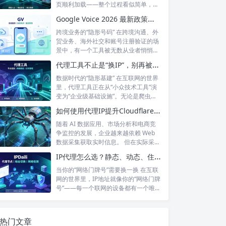
页顺利加载——整个过程看似简单，但
背后...
Google Voice 2026 最新政策解读：付费订阅、Gemini 纪要、实名认证——GV的变与不变
跨境业务的“隐形号码” 在跨境沟通、外
贸业务、海外社交和账号注册验证的场
景中，有一个工具被无数从业者悄悄使
用着...
代理工具不止是“换IP”，别再被“免费代理”骗了
数据时代的“隐形基建” 在互联网的世界
里，代理工具正在从“小众技术工具”演
变为“企业级基础设施”。无论是爬虫
工...
如何使用代理IP提升Cloudflare环境下的数据采集稳定性？
随着 AI 数据应用、市场分析和电商竞
争监控的发展，企业越来越依赖 Web
数据采集获取实时信息。 但在实际采...
IP代理怎么选？静态、动态、住宅、机房——别再傻傻分不清，这篇帮你彻底搞懂
当你的“网络门牌号”需要换一换 在互联
网的世界里，IP地址就像你的“网络门牌
号”——每一个联网的设备都有一个唯...
热门文章