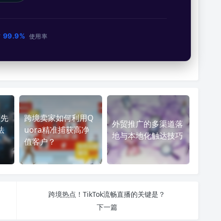
99.9%
市
使用率
？先
跨境卖家如何利用Q
外贸推广的多渠道落
法
uora精准捕获高净
地与本地化触达技巧
值客户？
跨境热点！TikTok流畅直播的关键是？
下一篇