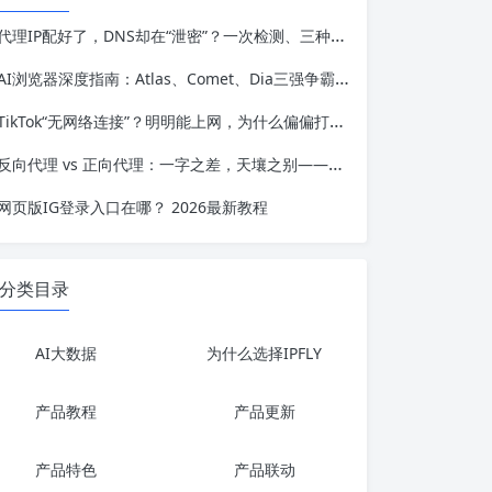
代理IP配好了，DNS却在“泄密”？一次检测、三种成因、五个工具
AI浏览器深度指南：Atlas、Comet、Dia三强争霸，谁才是真正的“网页执行代理”？
TikTok“无网络连接”？明明能上网，为什么偏偏打不开？
反向代理 vs 正向代理：一字之差，天壤之别——服务端架构的优化指南
网页版IG登录入口在哪？ 2026最新教程
分类目录
AI大数据
为什么选择IPFLY
产品教程
产品更新
产品特色
产品联动