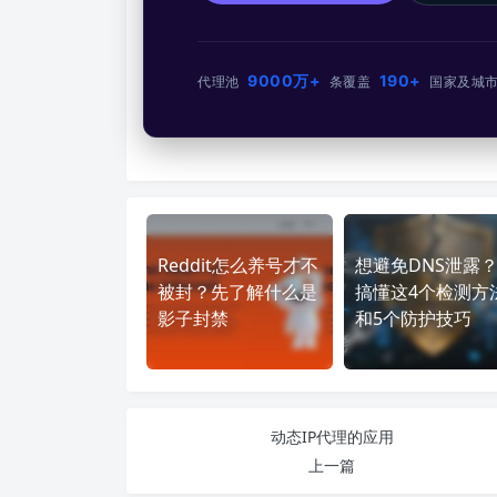
9000万+
190+
代理池
条
覆盖
国家及城
Reddit怎么养号才不
想避免DNS泄露
被封？先了解什么是
搞懂这4个检测方
影子封禁
和5个防护技巧
动态IP代理的应用
上一篇