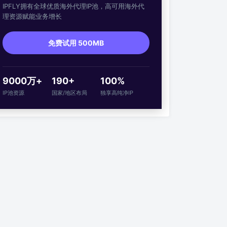
IPFLY拥有全球优质海外代理IP池，高可用海外代
理资源赋能业务增长
免费试用 500MB
9000万+
190+
100%
IP池资源
国家/地区布局
独享高纯净IP