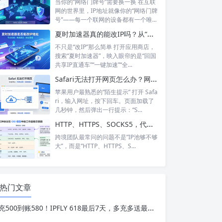
当你的“网络门牌号”需要换一换 在互联
网的世界里，IP地址就像你的“网络门牌
号”——每一个联网的设备都有一个唯...
夏时加速器真的能改IP吗？从“换IP”到“回国加速”，功能边界在哪里？
不只是“改IP”那么简单 打开应用商店，
搜索“夏时加速器”，映入眼帘的是“回国
共享IP直通车”“一键加速”“全...
Safari无法打开网页怎么办？网络正常却打不开？6个步骤帮你彻底搞定
苹果用户最熟悉的“陌生提示” 打开 Safa
ri，输入网址，按下回车。页面加载了
几秒钟，然后弹出一行提示：“S...
HTTP、HTTPS、SOCKS5，代理IP的三种协议到底怎么选？
跨境团队最常问的问题不是”IP池够不够
大”，而是”HTTP、HTTPS、S...
热门文章
充500到账580！IPFLY 618最后7天，多充多送最高送24%