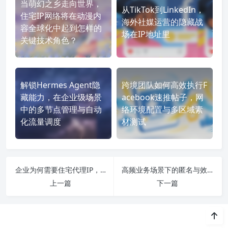
当萌幻之乡走向世界，
从TikTok到LinkedIn，
住宅IP网络将在动漫内
海外社媒运营的隐藏战
容全球化中起到怎样的
场在IP地址里
关键技术角色？
解锁Hermes Agent隐
跨境团队如何高效执行F
藏能力，在企业级场景
acebook速推帖子，网
中的多节点管理与自动
络环境配置与多区域素
化流量调度
材测试
企业为何需要住宅代理IP，理清真实终端IP的跨境应用逻辑
高频业务场景下的匿名与效率平衡术，独享动态IP深度解析
上一篇
下一篇