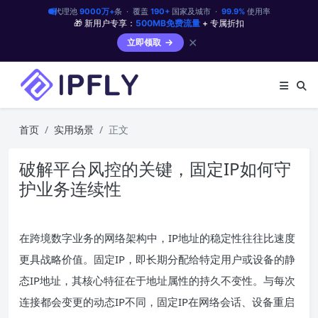
代理池
9000万+
条 · 覆盖
190+
国家及城市 ·
99.9%
使用率
🎁 新用户专享：
500MB免费流量
+ 专属折扣
✕
立即领取
首页
实用场景
正文
破解平台风控的关键，固定IP如何守
护业务连续性
在跨境数字业务的网络架构中，IP地址的稳定性往往比速度
更具战略价值。固定IP，即长期分配给特定用户或设备的静
态IP地址，其核心特征在于地址属性的持久不变性。与每次
连接都会变更的动态IP不同，固定IP在网络会话、设备重启