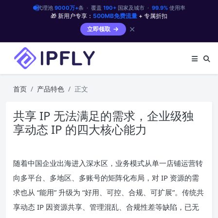
代理池
9000万+
条 · 覆盖
190+
国家及城市 ·
99.9%
使用率
🎁 新用户专享：
500MB免费流量
+ 专属折扣
✕
立即领取
首页
产品特色
正文
共享 IP 无法满足的需求，企业级独
享动态 IP 的四大核心能力
随着中国企业出海进入深水区，业务模式从单一店铺运营转
向多平台、多地区、多账号的矩阵化布局，对 IP 资源的需
求也从 “能用” 升级为 “好用、可控、合规、可扩展”。传统共
享动态 IP 因资源共享、管理混乱、合规性差等缺陷，已无