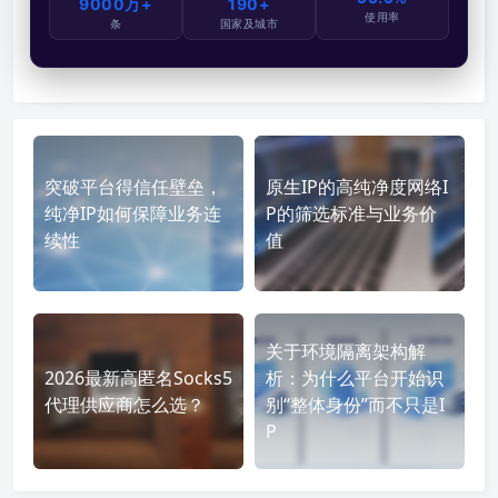
9000万+
190+
使用率
条
国家及城市
突破平台得信任壁垒，
原生IP的高纯净度网络I
纯净IP如何保障业务连
P的筛选标准与业务价
续性
值
关于环境隔离架构解
2026最新高匿名Socks5
析：为什么平台开始识
代理供应商怎么选？
别“整体身份”而不只是I
P