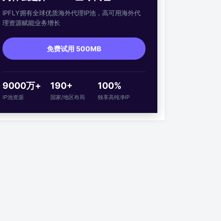
IPFLY拥有全球优质海外代理IP池，高可用海外代
理资源赋能业务增长
免费试用 500MB
9000万+
190+
100%
IP池资源
国家/地区布局
独享高纯净IP