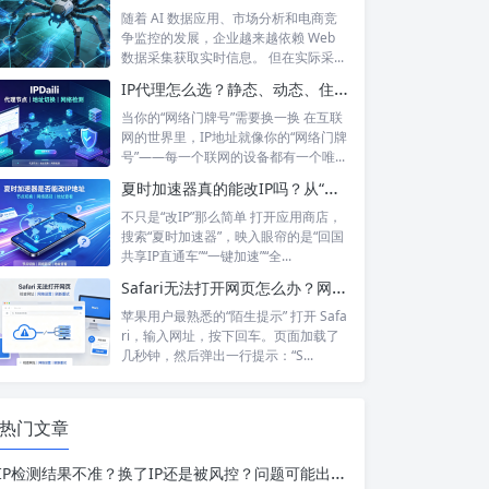
随着 AI 数据应用、市场分析和电商竞
争监控的发展，企业越来越依赖 Web
数据采集获取实时信息。 但在实际采...
IP代理怎么选？静态、动态、住宅、机房——别再傻傻分不清，这篇帮你彻底搞懂
当你的“网络门牌号”需要换一换 在互联
网的世界里，IP地址就像你的“网络门牌
号”——每一个联网的设备都有一个唯...
夏时加速器真的能改IP吗？从“换IP”到“回国加速”，功能边界在哪里？
不只是“改IP”那么简单 打开应用商店，
搜索“夏时加速器”，映入眼帘的是“回国
共享IP直通车”“一键加速”“全...
Safari无法打开网页怎么办？网络正常却打不开？6个步骤帮你彻底搞定
苹果用户最熟悉的“陌生提示” 打开 Safa
ri，输入网址，按下回车。页面加载了
几秒钟，然后弹出一行提示：“S...
热门文章
IP检测结果不准？换了IP还是被风控？问题可能出在检测方法上