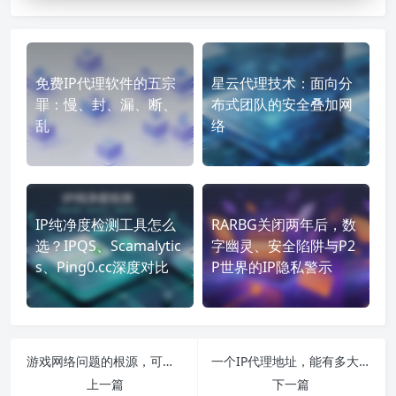
免费IP代理软件的五宗
星云代理技术：面向分
罪：慢、封、漏、断、
布式团队的安全叠加网
乱
络
IP纯净度检测工具怎么
RARBG关闭两年后，数
选？IPQS、Scamalytic
字幽灵、安全陷阱与P2
s、Ping0.cc深度对比
P世界的IP隐私警示
游戏网络问题的根源，可能出在IP上
一个IP代理地址，能有多大差别？从格式到选型的深度解析
上一篇
下一篇