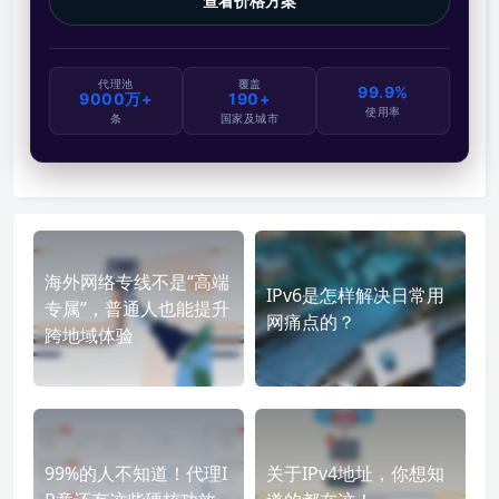
查看价格方案
代理池
覆盖
99.9%
9000万+
190+
使用率
条
国家及城市
海外网络专线不是“高端
IPv6是怎样解决日常用
专属”，普通人也能提升
网痛点的？
跨地域体验
99%的人不知道！代理I
关于IPv4地址，你想知