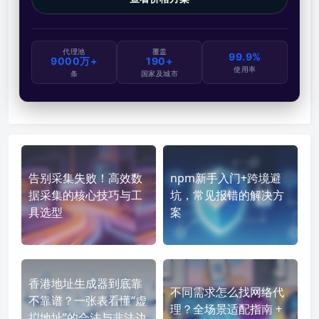
代理池
覆盖
99.9%
9000万+
190+
使用率
条
国家及城市
告别采集失败！高效数
npm新手入门+跨境避
据采集的核心技巧与工
坑，常见报错的解决方
具选型
案
香港地址生成器到底靠
不同需求怎么找网络代
不靠谱？一张表看懂“虚
理？全场景适配指南 +
拟地址”的合法与非法边