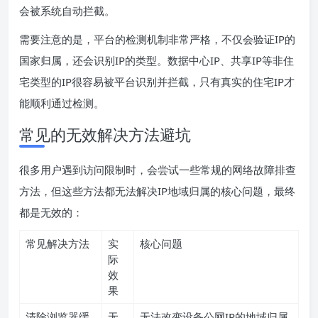
会被系统自动拦截。
需要注意的是，平台的检测机制非常严格，不仅会验证IP的
国家归属，还会识别IP的类型。数据中心IP、共享IP等非住
宅类型的IP很容易被平台识别并拦截，只有真实的住宅IP才
能顺利通过检测。
常见的无效解决方法避坑
很多用户遇到访问限制时，会尝试一些常规的网络故障排查
方法，但这些方法都无法解决IP地域归属的核心问题，最终
都是无效的：
常见解决方法
实
核心问题
际
效
果
清除浏览器缓
无
无法改变设备公网IP的地域归属