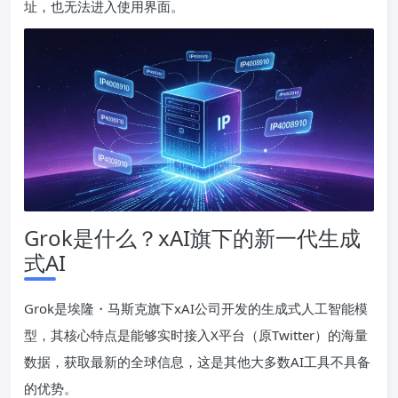
址，也无法进入使用界面。
Grok是什么？xAI旗下的新一代生成
式AI
Grok是埃隆・马斯克旗下xAI公司开发的生成式人工智能模
型，其核心特点是能够实时接入X平台（原Twitter）的海量
数据，获取最新的全球信息，这是其他大多数AI工具不具备
的优势。