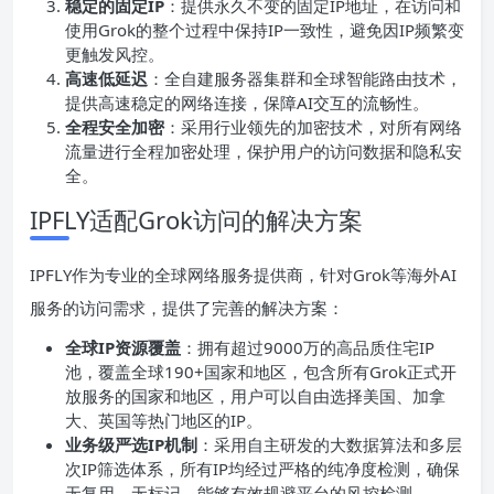
稳定的固定
IP
：提供永久不变的固定IP地址，在访问和
使用Grok的整个过程中保持IP一致性，避免因IP频繁变
更触发风控。
高速
低延迟
：全自建服务器集群和全球智能路由技术，
提供高速稳定的网络连接，保障AI交互的流畅性。
全程安全加密
：采用行业领先的加密技术，对所有网络
流量进行全程加密处理，保护用户的访问数据和隐私安
全。
IPFLY适配Grok访问的解决方案
IPFLY作为专业的全球网络服务提供商，针对Grok等海外AI
服务的访问需求，提供了完善的解决方案：
全球
IP
资源覆盖
：拥有超过9000万的高品质住宅IP
池，覆盖全球190+国家和地区，包含所有Grok正式开
放服务的国家和地区，用户可以自由选择美国、加拿
大、英国等热门地区的IP。
业务级严选
IP
机制
：采用自主研发的大数据算法和多层
次IP筛选体系，所有IP均经过严格的纯净度检测，确保
无复用、无标记，能够有效规避平台的风控检测。