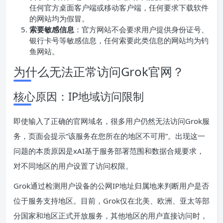
任何官方桌面客户端或移动客户端，任何要求下载软件
的网站均为假冒。
索要敏感信息
：官方网站不会要求用户提供身份证号、
银行卡号等敏感信息，任何索要此类信息的网站均为钓
鱼网站。
为什么无法正常访问Grok官网？
核心原因：IP地域访问限制
即使输入了正确的官网域名，很多用户仍然无法访问Grok服
务，页面会提示“该服务在您所在的地区不可用”。出现这一
问题的本质原因是xAI基于服务部署范围和数据合规要求，
对不同地区的用户设置了访问权限。
Grok通过检测用户设备的公网IP地址归属地来判断用户是否
位于服务支持地区。目前，Grok仅在北美、欧洲、亚太等部
分国家和地区正式开放服务，其他地区的用户直接访问时，