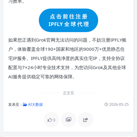
习效率。
点 击 前 往 注 册
IPFLY 全 球 代 理
如果您正遇到Grok官网无法访问的问题，不妨注册IPFLY账
户，体验覆盖全球190+国家和地区的9000万+优质静态住
宅IP服务。IPFLY提供高纯净度的真实住宅IP，支持全协议
配置与7×24小时专业技术支持，为您访问Grok及其他全球
AI服务提供稳定可靠的网络保障。
正文完
发表至：
AI大数据
2026-05-25
0