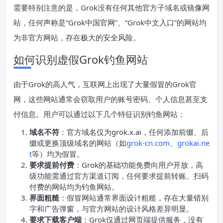
需要特别注意的是，Grok没有任何其他官方子域名或镜像网
站，任何声称是“Grok中国官网”、“Grok中文入口”的网站均
为非官方网站，存在极大的安全风险。
如何识别虚假Grok钓鱼网站
由于Grok的高人气，互联网上出现了大量假冒的Grok官
网，这些网站通常会窃取用户的账号密码、个人信息甚至支
付信息。用户可以通过以下几个特征识别钓鱼网站：
域名不符
：官方域名仅为grok.x.ai，任何添加前缀、后
缀或更换顶级域名的网站（如
grok-cn.com
、
grokai.ne
t
等）均为假冒。
要求提前付费
：Grok的基础功能免费向用户开放，高
级功能需通过官方渠道订阅，任何要求提前转账、扫码
付费的网站均为钓鱼网站。
界面粗糙
：假冒网站通常界面设计粗糙，存在大量错别
字和广告弹窗，与官方网站的设计风格差异明显。
要求下载客户端
：Grok仅通过网页端提供服务，没有