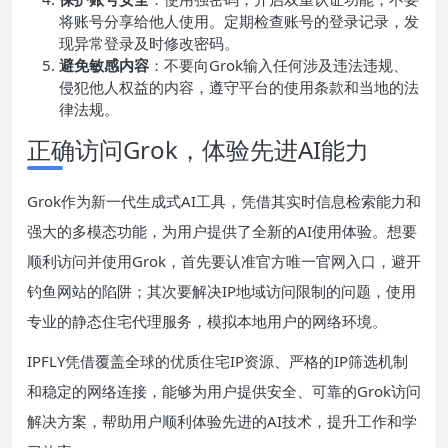
将账号分享给他人使用。定期检查账号的登录记录，发
现异常登录及时修改密码。
避免敏感内容
：不要向Grok输入任何涉及违法违规、
侵犯他人权益的内容，遵守平台的使用条款和当地的法
律法规。
正确访问Grok，体验先进AI能力
Grok作为新一代生成式AI工具，凭借其实时信息检索能力和
强大的多模态功能，为用户提供了全新的AI使用体验。想要
顺利访问并使用Grok，首先要认准官方唯一官网入口，避开
钓鱼网站的陷阱；其次要解决IP地域访问限制的问题，使用
专业的静态住宅代理服务，模拟本地用户的网络环境。
IPFLY凭借覆盖全球的优质住宅IP资源、严格的IP筛选机制
和稳定的网络连接，能够为用户提供安全、可靠的Grok访问
解决方案，帮助用户顺利体验先进的AI技术，提升工作和学