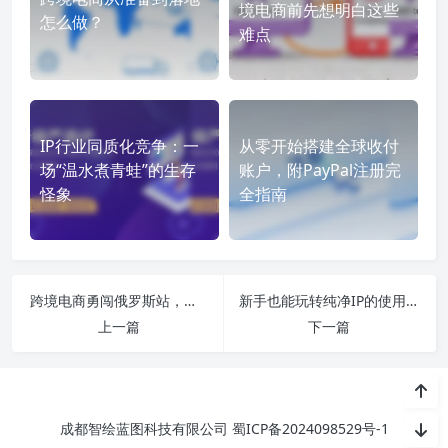
境电商前先想明白这些
怎么做？
难点
IP行业同质化竞争：一
从零开始搭建全球收付
场“温水煮青蛙”的生存
账户，附PayPal注册完
怪象
全指南
跨境电商勇闯俄罗斯站，这些坑你踩过没？
新手也能玩转纯净IP的使用技巧
上一篇
下一篇
成都智绘蓝图科技有限公司
蜀ICP备2024098529号-1