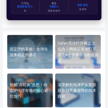
代理池
覆盖
99.9%
9000万+
190+
使用率
条
国家及城市
Safari无法打开网页怎
固定IP的革命：全球化
么办？网络正常却打不
业务稳定的基石
开？6个步骤帮你彻底搞
定
别被“高轮换”忽悠！动
深度解析纯净IP从资源
态IP代理有哪些核心避
获取到质量保障的技术
坑技巧
路径