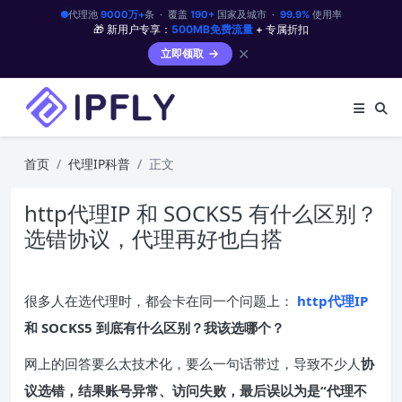
代理池
9000万+
条 · 覆盖
190+
国家及城市 ·
99.9%
使用率
🎁 新用户专享：
500MB免费流量
+ 专属折扣
✕
立即领取
首页
代理IP科普
正文
http代理IP 和 SOCKS5 有什么区别？
选错协议，代理再好也白搭
很多人在选代理时，都会卡在同一个问题上：
http代理IP
和 SOCKS5 到底有什么区别？我该选哪个？
网上的回答要么太技术化，要么一句话带过，导致不少人
协
议选错，结果账号异常、访问失败，最后误以为是“代理不