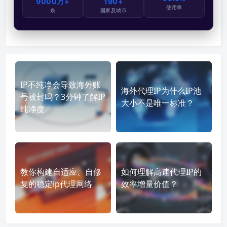
9000万+
190+
使用率
条
国家及城市
IP不纯净会导致海外账
海外代理IP为什么IP池
号被封吗？3分钟了解IP
大小不是唯一标准？
纯净度
教你构建自适应、自修
如何理解高速代理IP的
复的稳定ip代理网络
效率增量价值？