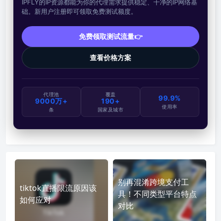
IPFLY的IP资源都能为你的代理需求提供稳定、干净的IP网络基
础。新用户注册即可领取免费测试额度。
免费领取测试流量👉
查看价格方案
代理池
覆盖
99.9%
9000万+
190+
使用率
条
国家及城市
别再混淆跨境支付工
tiktok直播限流原因该
具！不同类型平台特点
如何应对
对比