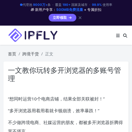
代理池
9000万+
条 · 覆盖
190+
国家及城市 ·
99.9%
使用率
🎁 新用户专享：
500MB免费流量
+ 专属折扣
✕
立即领取
首页
跨境干货
正文
一文教你玩转多开浏览器的多账号管
理
“想同时运营10个电商店铺，结果全部关联被封！”
“多开浏览器用着用着就卡顿崩溃，效率暴跌！”
不少做跨境电商、社媒运营的朋友，都被多开浏览器折腾得
苦不堪言。