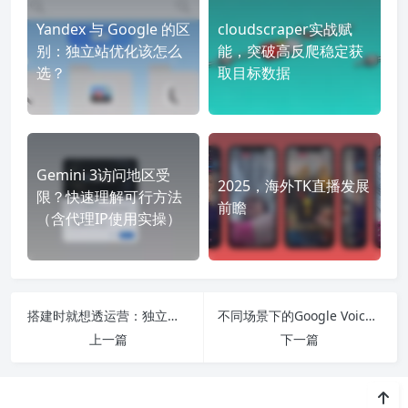
Yandex 与 Google 的区
cloudscraper实战赋
别：独立站优化该怎么
能，突破高反爬稳定获
选？
取目标数据
Gemini 3访问地区受
2025，海外TK直播发展
限？快速理解可行方法
前瞻
（含代理IP使用实操）
搭建时就想透运营：独立站从0到1的长效发展指南
不同场景下的Google Voice注册技巧指南
上一篇
下一篇