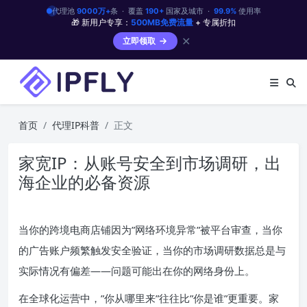
代理池
9000万+
条 · 覆盖
190+
国家及城市 ·
99.9%
使用率
🎁 新用户专享：
500MB免费流量
+ 专属折扣
✕
立即领取
首页
代理IP科普
正文
家宽IP：从账号安全到市场调研，出
海企业的必备资源
当你的跨境电商店铺因为”网络环境异常”被平台审查，当你
的广告账户频繁触发安全验证，当你的市场调研数据总是与
实际情况有偏差——问题可能出在你的网络身份上。
在全球化运营中，”你从哪里来”往往比”你是谁”更重要。家