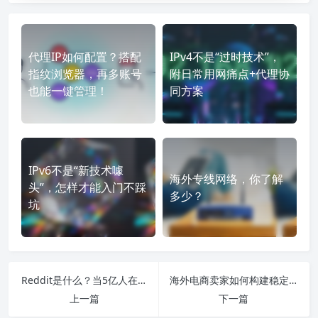
代理IP如何配置？搭配
IPv4不是“过时技术”，
指纹浏览器，再多账号
附日常用网痛点+代理协
也能一键管理！
同方案
IPv6不是“新技术噱
海外专线网络，你了解
头”，怎样才能入门不踩
多少？
坑
Reddit是什么？当5亿人在匿名状态下相遇，社会规则如何重写？
海外电商卖家如何构建稳定的住宅代理IP管理体系
上一篇
下一篇