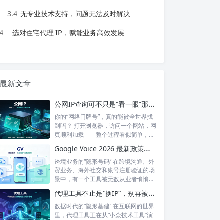
3.4
无专业技术支持，问题无法及时解决
4
选对住宅代理 IP，赋能业务高效发展
最新文章
公网IP查询可不只是“看一眼”那么简单！如何保护你的网络身份？
你的“网络门牌号”，真的能被全世界找
到吗？ 打开浏览器，访问一个网站，网
页顺利加载——整个过程看似简单，但
背后...
Google Voice 2026 最新政策解读：付费订阅、Gemini 纪要、实名认证——GV的变与不变
跨境业务的“隐形号码” 在跨境沟通、外
贸业务、海外社交和账号注册验证的场
景中，有一个工具被无数从业者悄悄使
用着...
代理工具不止是“换IP”，别再被“免费代理”骗了
数据时代的“隐形基建” 在互联网的世界
里，代理工具正在从“小众技术工具”演