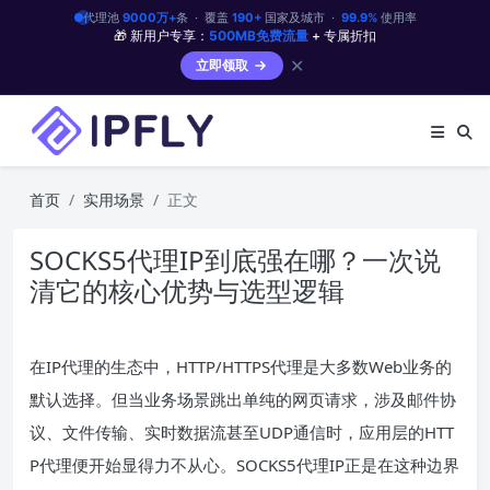
代理池
9000万+
条 · 覆盖
190+
国家及城市 ·
99.9%
使用率
🎁 新用户专享：
500MB免费流量
+ 专属折扣
✕
立即领取
首页
实用场景
正文
SOCKS5代理IP到底强在哪？一次说
清它的核心优势与选型逻辑
在IP代理的生态中，HTTP/HTTPS代理是大多数Web业务的
默认选择。但当业务场景跳出单纯的网页请求，涉及邮件协
议、文件传输、实时数据流甚至UDP通信时，应用层的HTT
P代理便开始显得力不从心。SOCKS5代理IP正是在这种边界