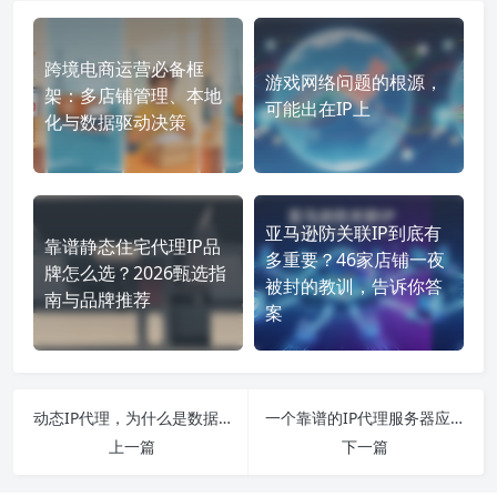
跨境电商运营必备框
游戏网络问题的根源，
架：多店铺管理、本地
可能出在IP上
化与数据驱动决策
亚马逊防关联IP到底有
靠谱静态住宅代理IP品
多重要？46家店铺一夜
牌怎么选？2026甄选指
被封的教训，告诉你答
南与品牌推荐
案
动态IP代理，为什么是数据采集的“永动机”？
一个靠谱的IP代理服务器应该具备哪些能力？
上一篇
下一篇