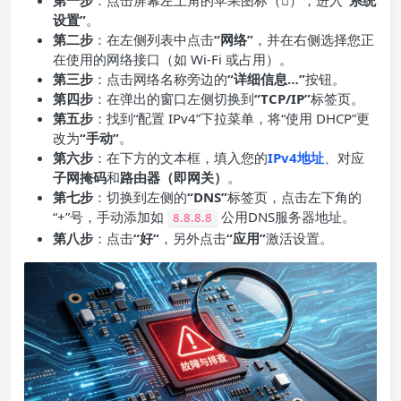
设置”
。
第二步
：在左侧列表中点击
“网络”
，并在右侧选择您正
在使用的网络接口（如 Wi-Fi 或占用）。
第三步
：点击网络名称旁边的
“详细信息…”
按钮。
第四步
：在弹出的窗口左侧切换到
“
TCP/IP
”
标签页。
第五步
：找到“配置 IPv4”下拉菜单，将“使用 DHCP”更
改为
“手动”
。
第六步
：在下方的文本框，填入您的
IPv4地址
、对应
子网掩码
和
路由器（即
网关
）
。
第七步
：切换到左侧的
“DNS”
标签页，点击左下角的
“+”号，手动添加如
公用DNS服务器地址。
8.8.8.8
第八步
：点击
“好”
，另外点击
“应用”
激活设置。