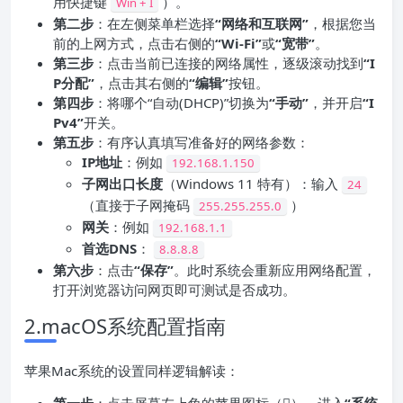
用快捷键
）。
Win + I
第二步
：在左侧菜单栏选择
“网络和互联网”
，根据您当
前的上网方式，点击右侧的
“Wi-Fi”
或
“宽带”
。
第三步
：点击当前已连接的网络属性，逐级滚动找到
“
I
P
分配”
，点击其右侧的
“编辑”
按钮。
第四步
：将哪个“自动(DHCP)”切换为
“手动”
，并开启
“I
Pv4”
开关。
第五步
：有序认真填写准备好的网络参数：
IP
地址
：例如
192.168.1.150
子网出口长度
（Windows 11 特有）：输入
24
（直接于子网掩码
）
255.255.255.0
网关
：例如
192.168.1.1
首选
DNS
：
8.8.8.8
第六步
：点击
“保存”
。此时系统会重新应用网络配置，
打开浏览器访问网页即可测试是否成功。
2.macOS系统配置指南
苹果Mac系统的设置同样逻辑解读：
第一步
：点击屏幕左上角的苹果图标（），进入
“系统