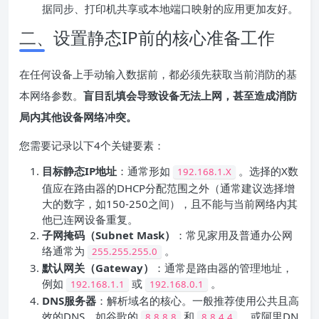
据同步、打印机共享或本地端口映射的应用更加友好。
二、设置静态IP前的核心准备工作
在任何设备上手动输入数据前，都必须先获取当前消防的基
本网络参数。
盲目乱填会导致设备无法上网，甚至造成消防
局内其他设备网络冲突。
您需要记录以下4个关键要素：
目标
静态IP地址
：通常形如
。选择的X数
192.168.1.X
值应在路由器的DHCP分配范围之外（通常建议选择增
大的数字，如150-250之间），且不能与当前网络内其
他已连网设备重复。
子网掩码
（
Subnet Mask
）
：常见家用及普通办公网
络通常为
。
255.255.255.0
默认
网关
（
Gateway
）
：通常是路由器的管理地址，
例如
或
。
192.168.1.1
192.168.0.1
DNS
服务器
：解析域名的核心。一般推荐使用公共且高
效的DNS，如谷歌的
和
，或阿里DN
8.8.8.8
8.8.4.4