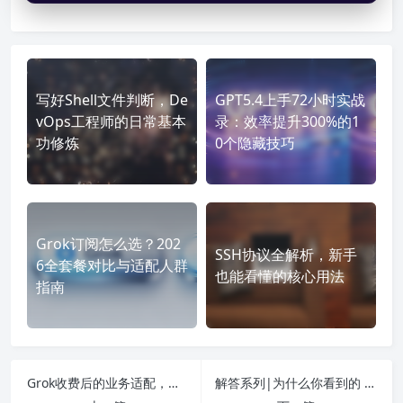
写好Shell文件判断，De
GPT5.4上手72小时实战
vOps工程师的日常基本
录：效率提升300%的1
功修炼
0个隐藏技巧
Grok订阅怎么选？202
SSH协议全解析，新手
6全套餐对比与适配人群
也能看懂的核心用法
指南
Grok收费后的业务适配，怎样稳定网络通道保障AI工具投资回报率
解答系列|为什么你看到的 Facebook 广告，并不是用户真实看到的版本？真实原因与广告验证方法解析