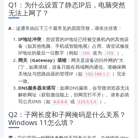
Q1：为什么设置了静态IP后，电脑突然
无法上网了？
A
：这通常由以下三个最常见的原因导致，请依次排查：
IP地址冲突
：您设置的IP地址已经被交换机内的其他设
备（如其他电脑、手机或智能电视）占用。请尝试修改
IP地址的最后一位数字（例如
改为
）。
.150
.155
网关（Gateway）填错
：网关是设备访问外网的“大
门”，如果填错，设备只能在局域网内通信。请确保网
关地址与您路由器的管理IP（如
）完全
192.168.1.1
一致。
DNS服务器未填写
：如果DNS漏填，会导致浏览器无法
解析网址（获取微信能上，但网页打不开）。请务必填
写公共DNS（如
或
）。
8.8.8.8
223.5.5.5
Q2：子网长度和子网掩码是什么关系？
Windows 11怎么填？
答
：它们是同一种网络参数的不同表达方式。在传统的 Win