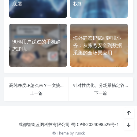
底层
权衡
海外静态IP赋能跨境业
90%用户踩过的手机静
务：从账号安全到数据
态IP坑！
采集的全场景应用
高纯净度IP怎么来？一文搞定选择+维护+避坑
针对性优化、分场景搞定谷歌访问慢
上一篇
下一篇
成都智绘蓝图科技有限公司
蜀ICP备2024098529号-1
Theme by
Puock