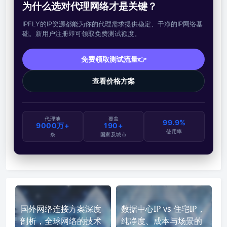
为什么选对代理网络才是关键？
IPFLY的IP资源都能为你的代理需求提供稳定、干净的IP网络基
础。新用户注册即可领取免费测试额度。
免费领取测试流量👉
查看价格方案
代理池
覆盖
99.9%
9000万+
190+
使用率
条
国家及城市
国外网络连接方案深度
数据中心IP vs 住宅IP，
剖析，全球网络的技术
纯净度、成本与场景的