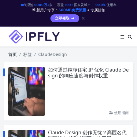
代理池
9000万+
条 · 覆盖
190+
国家及城市 ·
99.9%
使用率
🎁 新用户专享：
500MB免费流量
+ 专属折扣
✕
立即领取
首页
标签
ClaudeDesign
如何通过纯净住宅 IP 优化 Claude De
sign 的响应速度与创作权重
使用指南
Claude Design 创作无忧？高匿名代