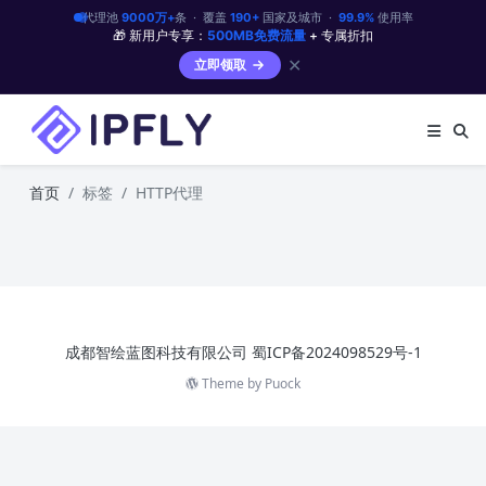
代理池
9000万+
条 · 覆盖
190+
国家及城市 ·
99.9%
使用率
🎁 新用户专享：
500MB免费流量
+ 专属折扣
✕
立即领取
首页
标签
HTTP代理
成都智绘蓝图科技有限公司
蜀ICP备2024098529号-1
Theme by
Puock