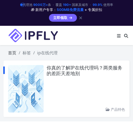
代理池
9000万+
条 · 覆盖
190+
国家及城市 ·
99.9%
使用率
🎁 新用户专享：
500MB免费流量
+ 专属折扣
✕
立即领取
首页
标签
ip在线代理
你真的了解IP在线代理吗？两类服务
的差距天差地别
产品特色