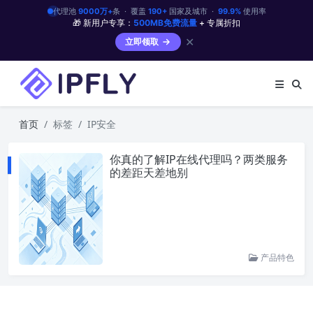
代理池
9000万+
条 · 覆盖
190+
国家及城市 ·
99.9%
使用率
🎁 新用户专享：
500MB免费流量
+ 专属折扣
✕
立即领取
首页
标签
IP安全
你真的了解IP在线代理吗？两类服务
的差距天差地别
产品特色