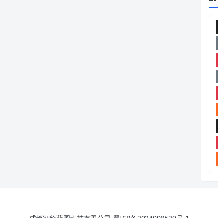
成都智绘蓝图科技有限公司
蜀ICP备2024098529号-1