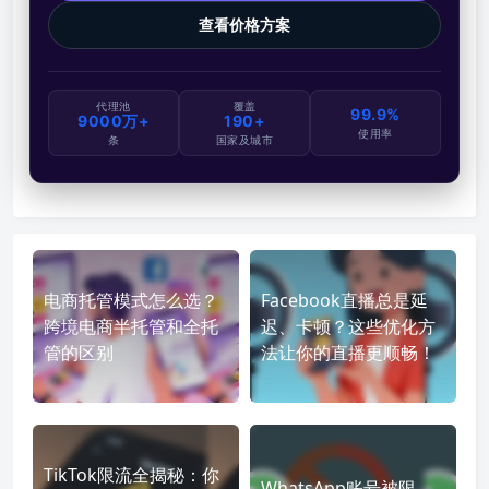
查看价格方案
代理池
覆盖
99.9%
9000万+
190+
使用率
条
国家及城市
电商托管模式怎么选？
Facebook直播总是延
跨境电商半托管和全托
迟、卡顿？这些优化方
管的区别
法让你的直播更顺畅！
TikTok限流全揭秘：你
WhatsApp账号被限