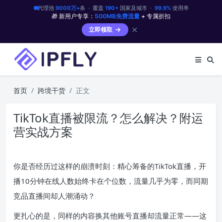
代理池
9000万+
条 · 覆盖
190+
国家及城市 ·
99.9%
使用率
🎁 新用户专享：
500MB免费流量
+ 专属折扣
✕
立即领取
首页
跨境干货
正文
TikTok直播被限流？怎么解决？附运
营实战方案
你是否经历过这样的崩溃时刻：精心筹备的TikTok直播，开
播10分钟在线人数始终卡在个位数，流量几乎为零，而同期
竞品直播间却人潮涌动？
更扎心的是，同样的内容换其他账号直播却流量正常——这