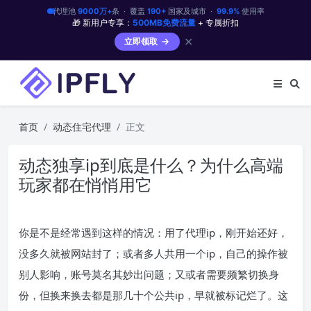
代理池
9000万+
条 · 覆盖
190+
国家及城市 ·
99.9%
使用率
🎁 新用户专享：
500MB免费流量
+ 专属折扣
✕
立即领取
首页
动态住宅代理
正文
动态独享ip到底是什么？为什么高端
玩家都在悄悄用它
你是不是经常遇到这样的情况：用了代理ip，刚开始还好，
没多久就被网站封了；或者多人共用一个ip，自己的操作被
别人影响，账号莫名其妙出问题；又或者需要频繁切换身
份，但换来换去都是那几十个公共ip，早就被标记烂了。这