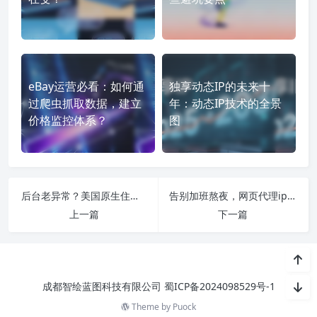
eBay运营必看：如何通
独享动态IP的未来十
过爬虫抓取数据，建立
年：动态IP技术的全景
价格监控体系？
图
后台老异常？美国原生住宅IP如何改善亚马逊美国站运营环境
告别加班熬夜，网页代理ip帮你轻松搞定这些头疼工作
上一篇
下一篇
成都智绘蓝图科技有限公司
蜀ICP备2024098529号-1
Theme by
Puock