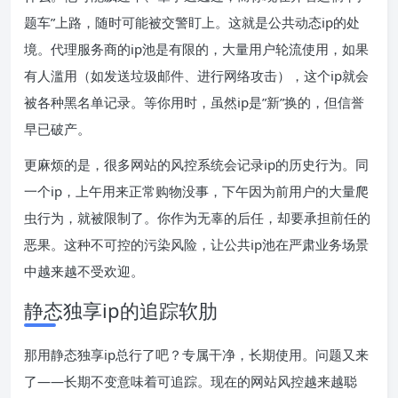
题车”上路，随时可能被交警盯上。这就是公共动态ip的处
境。代理服务商的ip池是有限的，大量用户轮流使用，如果
有人滥用（如发送垃圾邮件、进行网络攻击），这个ip就会
被各种黑名单记录。等你用时，虽然ip是”新”换的，但信誉
早已破产。
更麻烦的是，很多网站的风控系统会记录ip的历史行为。同
一个ip，上午用来正常购物没事，下午因为前用户的大量爬
虫行为，就被限制了。你作为无辜的后任，却要承担前任的
恶果。这种不可控的污染风险，让公共ip池在严肃业务场景
中越来越不受欢迎。
静态独享ip的追踪软肋
那用静态独享ip总行了吧？专属干净，长期使用。问题又来
了——长期不变意味着可追踪。现在的网站风控越来越聪