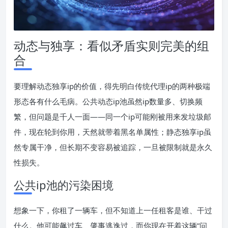
动态与独享：看似矛盾实则完美的组
合
要理解动态独享ip的价值，得先明白传统代理ip的两种极端
形态各有什么毛病。公共动态ip池虽然ip数量多、切换频
繁，但问题是千人一面——同一个ip可能刚被用来发垃圾邮
件，现在轮到你用，天然就带着黑名单属性；静态独享ip虽
然专属干净，但长期不变容易被追踪，一旦被限制就是永久
性损失。
公共ip池的污染困境
想象一下，你租了一辆车，但不知道上一任租客是谁、干过
什么。他可能飙过车、肇事逃逸过，而你现在开着这辆”问