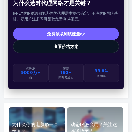
为什么选对代理网络才是关键？
IPFLY的IP资源都能为你的代理需求提供稳定、干净的IP网络基
础。新用户注册即可领取免费测试额度。
免费领取测试流量👉
查看价格方案
代理池
覆盖
99.9%
9000万+
190+
使用率
条
国家及城市
为什么你的电脑ip一直
动态IP怎么用？关注这
在变？
些避坑要点