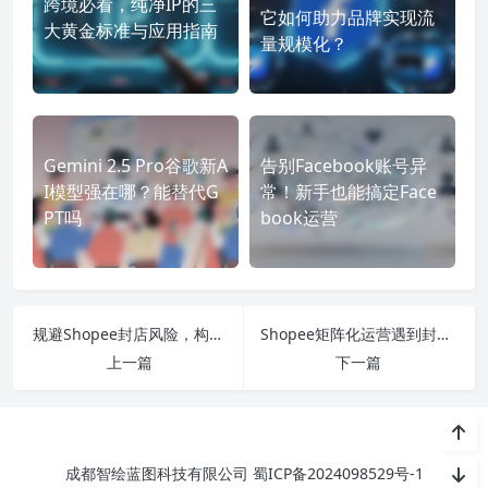
跨境必看，纯净IP的三
它如何助力品牌实现流
大黄金标准与应用指南
量规模化？
Gemini 2.5 Pro谷歌新A
告别Facebook账号异
I模型强在哪？能替代G
常！新手也能搞定Face
PT吗
book运营
规避Shopee封店风险，构建稳定的跨境店铺运营体系
Shopee矩阵化运营遇到封店怎么办？
上一篇
下一篇
成都智绘蓝图科技有限公司
蜀ICP备2024098529号-1