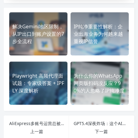
解决Gemini地区限制，
IP纯净重要性解析：企
从IP出口到账户设置的7
业出海业务为何越来越
步全流程
重视IP信誉
Playwright 高频代理面
为什么你的WhatsApp
试题：专家级答案 + IPF
网页版扫码没反应？9
LY 深度解析
0%的人忽略了IP纯净度
AliExpress多账号运营总被封？IP隔离的3个救命法则
GPT5.4深夜炸场：这个AI不仅会聊天，现在连你的Excel都能自己填了
上一篇
下一篇