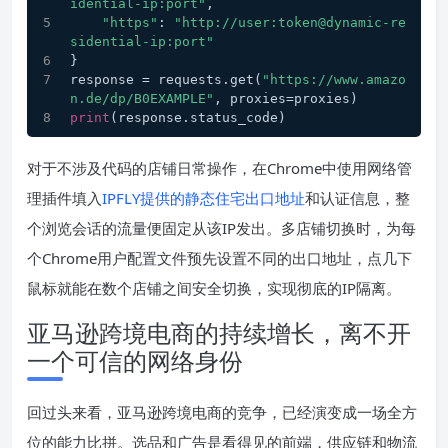
idential-ip:port"
,
"https"
: 
"http://user:token@dynamic-re
sidential-ip:port"
}
response = requests.get(
"https://www.amazo
n.de/dp/B0EXAMPLE"
, proxies=proxies)
print
(response.status_code)
对于不涉及代码的店铺日常操作，在Chrome中使用网络管
理插件填入
IPFLY提供的静态住宅出口地址
和认证信息，整
个浏览会话的流量便固定从该IP发出。多店铺切换时，为每
个Chrome用户配置文件预先设置不同的出口地址，点几下
鼠标就能在数个店铺之间安全切换，实现彻底的IP隔离。
亚马逊跨境电商的持续增长，离不开
一个可信的网络身份
回过头来看，亚马逊跨境电商的竞争，已经演变成一场全方
位的能力比拼。选品和广告是看得见的前端，供应链和物流