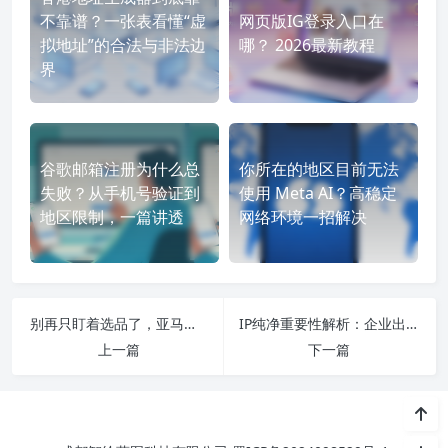
不靠谱？一张表看懂“虚
网页版IG登录入口在
拟地址”的合法与非法边
哪？ 2026最新教程
界
谷歌邮箱注册为什么总
你所在的地区目前无法
失败？从手机号验证到
使用 Meta AI？高稳定
地区限制，一篇讲透
网络环境一招解决
别再只盯着选品了，亚马逊跨境电商平台的网络根基决定你能走多远
IP纯净重要性解析：企业出海业务为何越来越重视IP信誉
上一篇
下一篇