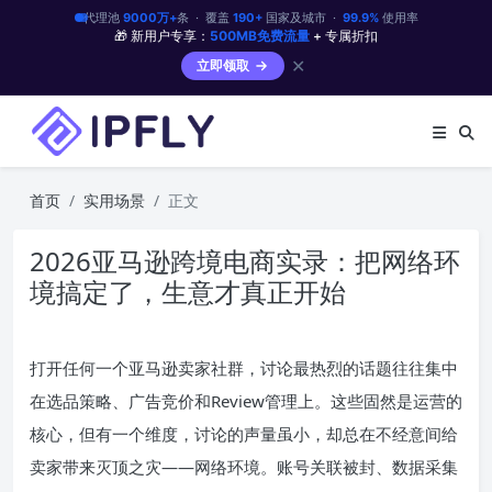
代理池
9000万+
条 · 覆盖
190+
国家及城市 ·
99.9%
使用率
🎁 新用户专享：
500MB免费流量
+ 专属折扣
✕
立即领取
首页
实用场景
正文
2026亚马逊跨境电商实录：把网络环
境搞定了，生意才真正开始
打开任何一个亚马逊卖家社群，讨论最热烈的话题往往集中
在选品策略、广告竞价和Review管理上。这些固然是运营的
核心，但有一个维度，讨论的声量虽小，却总在不经意间给
卖家带来灭顶之灾——网络环境。账号关联被封、数据采集