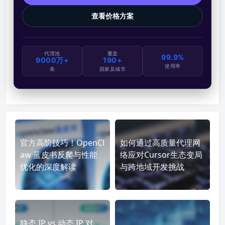
查看价格方案
代理池
覆盖
99.9%
9000万+
190+
使用率
条
国家及城市
官方高阶技巧！OpenCl
如何通过高质量代理网
aw 蓝皮书反爬与性能
络应对Cursor生态变局
优化的深度解读
与跨地域开发挑战
静态 IP vs 动态 IP 对