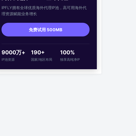
IPFLY拥有全球优质海外代理IP池，高可用海外代
理资源赋能业务增长
免费试用 500MB
9000万+
190+
100%
IP池资源
国家/地区布局
独享高纯净IP