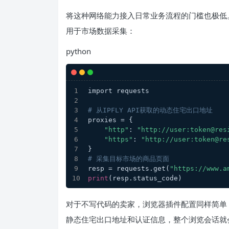
将这种网络能力接入日常业务流程的门槛也极低。以
用于市场数据采集：
python
import requests
# 从IPFLY API获取的动态住宅出口地址
proxies = {
"http"
: 
"http://user:token@res
"https"
: 
"http://user:token@re
}
# 采集目标市场的商品页面
resp = requests.get(
"https://www.a
print
(resp.status_code)
对于不写代码的卖家，浏览器插件配置同样简单：在
静态住宅出口地址和认证信息，整个浏览会话就会