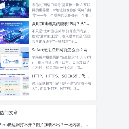
当你的“网络门牌号”需要换一换 在互联
网的世界里，IP地址就像你的“网络门牌
号”——每一个联网的设备都有一个唯...
夏时加速器真的能改IP吗？从“换IP”到“回国加速”，功能边界在哪里？
不只是“改IP”那么简单 打开应用商店，
搜索“夏时加速器”，映入眼帘的是“回国
共享IP直通车”“一键加速”“全...
Safari无法打开网页怎么办？网络正常却打不开？6个步骤帮你彻底搞定
苹果用户最熟悉的“陌生提示” 打开 Safa
ri，输入网址，按下回车。页面加载了
几秒钟，然后弹出一行提示：“S...
HTTP、HTTPS、SOCKS5，代理IP的三种协议到底怎么选？
跨境团队最常问的问题不是”IP池够不够
大”，而是”HTTP、HTTPS、S...
热门文章
Zero搬运网打不开？图片加载不出？一场内容、用户与网络可用性的三角博弈