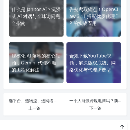
什么是 Janitor AI？沉浸
告别爬取痛点！OpenCl
式 AI 对话与全球访问完
aw 3.11 搭配优质代理 I
全指南
P 的实战应用
规模化 AI 落地的核心瓶
合规下载YouTube视
颈，Gemini 代理不顺
频，解决版权底线、网
的工程化解法
络优化与代理IP选型
选平台、选物流、选网络：跨境电商哪家公司好的三维评估模型
一个人能做跨境电商吗？前提是你把这四件事做对
上一篇
下一篇