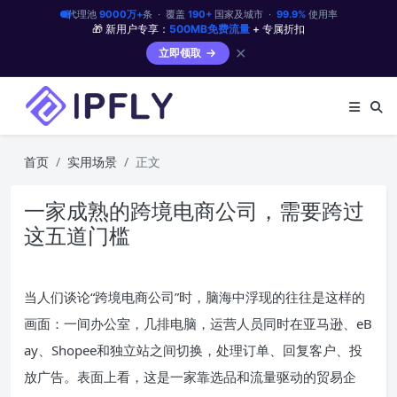
代理池
9000万+
条 · 覆盖
190+
国家及城市 ·
99.9%
使用率
🎁 新用户专享：
500MB免费流量
+ 专属折扣
✕
立即领取
首页
实用场景
正文
一家成熟的跨境电商公司，需要跨过
这五道门槛
当人们谈论“跨境电商公司”时，脑海中浮现的往往是这样的
画面：一间办公室，几排电脑，运营人员同时在亚马逊、eB
ay、Shopee和独立站之间切换，处理订单、回复客户、投
放广告。表面上看，这是一家靠选品和流量驱动的贸易企