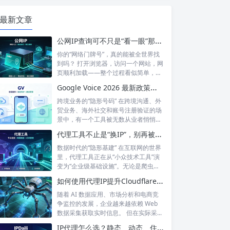
最新文章
公网IP查询可不只是“看一眼”那么简单！如何保护你的网络身份？
你的“网络门牌号”，真的能被全世界找
到吗？ 打开浏览器，访问一个网站，网
页顺利加载——整个过程看似简单，但
背后...
Google Voice 2026 最新政策解读：付费订阅、Gemini 纪要、实名认证——GV的变与不变
跨境业务的“隐形号码” 在跨境沟通、外
贸业务、海外社交和账号注册验证的场
景中，有一个工具被无数从业者悄悄使
用着...
代理工具不止是“换IP”，别再被“免费代理”骗了
数据时代的“隐形基建” 在互联网的世界
里，代理工具正在从“小众技术工具”演
变为“企业级基础设施”。无论是爬虫
工...
如何使用代理IP提升Cloudflare环境下的数据采集稳定性？
随着 AI 数据应用、市场分析和电商竞
争监控的发展，企业越来越依赖 Web
数据采集获取实时信息。 但在实际采...
IP代理怎么选？静态、动态、住宅、机房——别再傻傻分不清，这篇帮你彻底搞懂