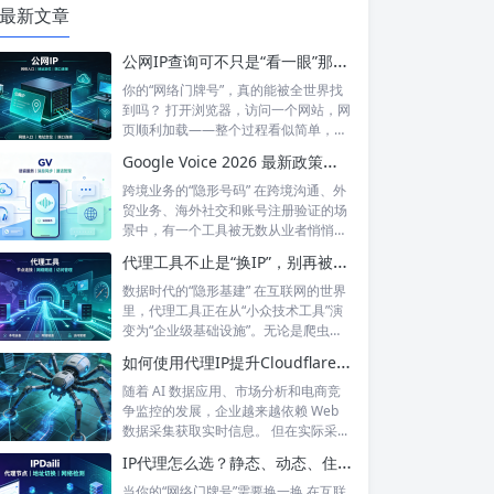
最新文章
公网IP查询可不只是“看一眼”那么简单！如何保护你的网络身份？
你的“网络门牌号”，真的能被全世界找
到吗？ 打开浏览器，访问一个网站，网
页顺利加载——整个过程看似简单，但
背后...
Google Voice 2026 最新政策解读：付费订阅、Gemini 纪要、实名认证——GV的变与不变
跨境业务的“隐形号码” 在跨境沟通、外
贸业务、海外社交和账号注册验证的场
景中，有一个工具被无数从业者悄悄使
用着...
代理工具不止是“换IP”，别再被“免费代理”骗了
数据时代的“隐形基建” 在互联网的世界
里，代理工具正在从“小众技术工具”演
变为“企业级基础设施”。无论是爬虫
工...
如何使用代理IP提升Cloudflare环境下的数据采集稳定性？
随着 AI 数据应用、市场分析和电商竞
争监控的发展，企业越来越依赖 Web
数据采集获取实时信息。 但在实际采...
IP代理怎么选？静态、动态、住宅、机房——别再傻傻分不清，这篇帮你彻底搞懂
当你的“网络门牌号”需要换一换 在互联