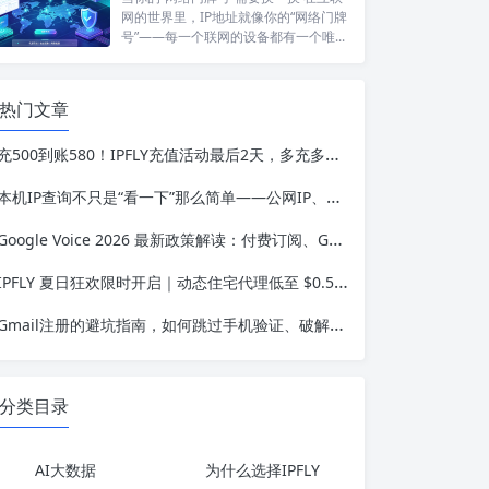
网的世界里，IP地址就像你的“网络门牌
号”——每一个联网的设备都有一个唯...
热门文章
充500到账580！IPFLY充值活动最后2天，多充多送最高送24%
本机IP查询不只是“看一下”那么简单——公网IP、内网IP、NAT、隐私保护，一篇讲透
Google Voice 2026 最新政策解读：付费订阅、Gemini 纪要、实名认证——GV的变与不变
IPFLY 夏日狂欢限时开启｜动态住宅代理低至 $0.56/GB，静态住宅IP $1.58/IP 起
Gmail注册的避坑指南，如何跳过手机验证、破解地区限制，稳拿谷歌账号
分类目录
AI大数据
为什么选择IPFLY