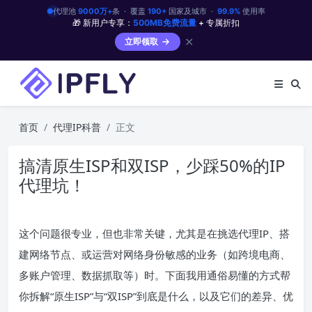
代理池
9000万+
条 · 覆盖
190+
国家及城市 ·
99.9%
使用率
🎁 新用户专享：
500MB免费流量
+ 专属折扣
✕
立即领取
首页
代理IP科普
正文
搞清原生ISP和双ISP，少踩50%的IP
代理坑！
这个问题很专业，但也非常关键，尤其是在挑选代理IP、搭
建网络节点、或运营对网络身份敏感的业务（如跨境电商、
多账户管理、数据抓取等）时。下面我用通俗易懂的方式帮
你拆解“原生ISP”与“双ISP”到底是什么，以及它们的差异、优