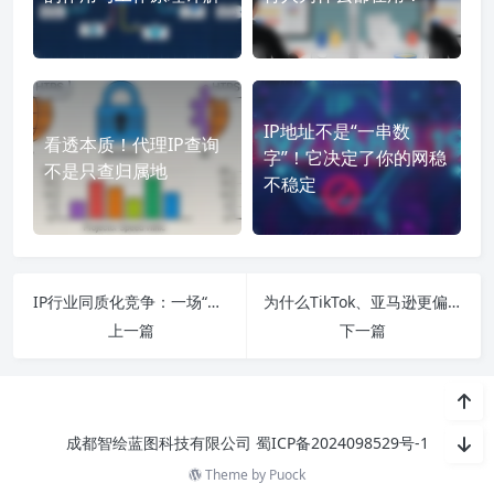
IP地址不是“一串数
看透本质！代理IP查询
字”！它决定了你的网稳
不是只查归属地
不稳定
IP行业同质化竞争：一场“温水煮青蛙”的生存怪象
为什么TikTok、亚马逊更偏爱原生ISP？一文看懂双ISP的“隐形问题”
上一篇
下一篇
成都智绘蓝图科技有限公司
蜀ICP备2024098529号-1
Theme by
Puock