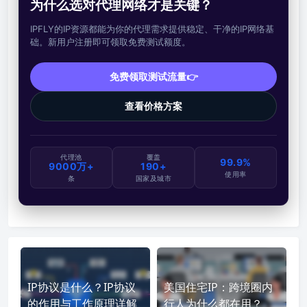
为什么选对代理网络才是关键？
IPFLY的IP资源都能为你的代理需求提供稳定、干净的IP网络基
础。新用户注册即可领取免费测试额度。
免费领取测试流量👉
查看价格方案
代理池
覆盖
99.9%
9000万+
190+
使用率
条
国家及城市
IP协议是什么？IP协议
美国住宅IP：跨境圈内
的作用与工作原理详解
行人为什么都在用？