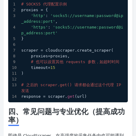
# SOCKS5 代理配置示例
proxies = {
'http'
: 
'socks5://username:password@ip
_address:port'
,
'https'
: 
'socks5://username:password@i
p_address:port'
}
scraper = cloudscraper.create_scraper(
    proxies=proxies,
# 也可以设置其他 requests 参数，如超时时间
    timeout=
15
)
# 之后的 scraper.get() 请求都会通过这个代理 IP 
发送
response = scraper.
get
(url) 
四、常见问题与专业优化（提高成功
率）
即使是 CloudScraper，在高强度的采集任务中也可能遇到