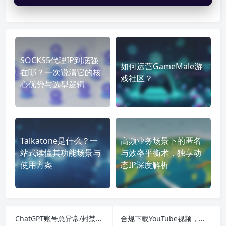
SOCKS5代理IP到底强
如何运营GameMale游
在哪？一次说清它的核
戏社区？
心优势与选型逻辑
Talkatone是什么？一
高频业务场景下的匿名
站式读懂其功能场景与
与效率平衡术，独享动
使用方案
态IP深度解析
ChatGPT账号总异常/封禁？先搞定合规网络环境
合规下载YouTube视频，解决版权底线、网络优化与代理IP选型