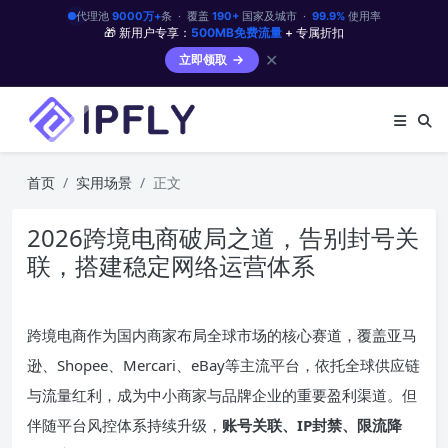
代理池
9000万+
条 · 覆盖
190+
国家及城市 ·
99.9%
使用率
🎁 新用户专享：
500MB免费流量
+ 专属折扣
✕
立即领取
首页
实用场景
正文
2026跨境电商破局之道，告别封号关
联，搭建稳定网络运营体系
跨境电商作为国内商家布局全球市场的核心赛道，覆盖亚马
逊、Shopee、Mercari、eBay等主流平台，依托全球供应链
与流量红利，成为中小商家与品牌企业的重要盈利渠道。但
伴随平台风控体系持续升级，
账号关联、
IP
封禁、限流降