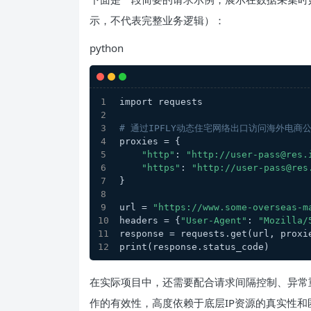
示，不代表完整业务逻辑）：
python
import requests
# 通过IPFLY动态住宅网络出口访问海外电商
proxies = {
"http"
: 
"http://user-pass@res.
"https"
: 
"http://user-pass@res
}
url = 
"https://www.some-overseas-m
headers = {
"User-Agent"
: 
"Mozilla/
response = requests.get(url, proxi
print(response.status_code)
在实际项目中，还需要配合请求间隔控制、异常
作的有效性，高度依赖于底层IP资源的真实性和