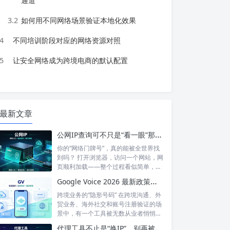
通道
3.2
如何用不同网络场景验证本地化效果
4
不同培训阶段对应的网络资源对照
5
让安全网络成为跨境电商的默认配置
最新文章
公网IP查询可不只是“看一眼”那么简单！如何保护你的网络身份？
你的“网络门牌号”，真的能被全世界找
到吗？ 打开浏览器，访问一个网站，网
页顺利加载——整个过程看似简单，但
背后...
Google Voice 2026 最新政策解读：付费订阅、Gemini 纪要、实名认证——GV的变与不变
跨境业务的“隐形号码” 在跨境沟通、外
贸业务、海外社交和账号注册验证的场
景中，有一个工具被无数从业者悄悄使
用着...
代理工具不止是“换IP”，别再被“免费代理”骗了