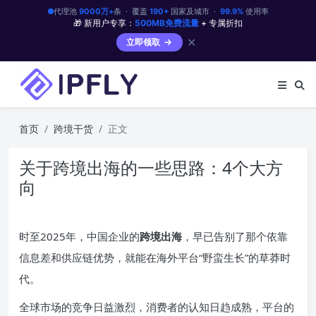
代理池
9000万+
条 · 覆盖
190+
国家及城市 ·
99.9%
使用率
🎁 新用户专享：
500MB免费流量
+ 专属折扣
✕
立即领取
首页
跨境干货
正文
关于跨境出海的一些思路：4个大方
向
时至2025年，中国企业的
跨境出海
，早已告别了那个依靠
信息差和供应链优势，就能在海外平台“野蛮生长”的草莽时
代。
全球市场的竞争日益激烈，消费者的认知日趋成熟，平台的