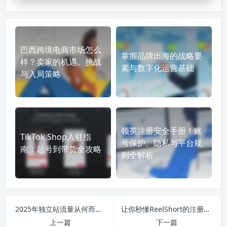
巴西跨境电商市场怎么
掌握品牌出海的战略要
样？卖家的机遇、挑战
素与数字化运营基础
与入局策略
领英注册安全手册！账
TikTok Shop入驻指
号保护、隐私与平台规
南：起号到带货全攻略
则全解析
2025年独立站流量从何而来？四大流量渠道引流
让你秒懂ReelShort的注册、登录与使用
上一篇
下一篇