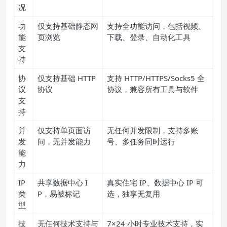
况
功
仅支持基础静态网
支持全功能访问，包括视频、
能
页浏览
下载、登录、自动化工具
支
持
协
仅支持基础 HTTP
支持 HTTP/HTTPS/Socks5 全
议
协议
协议，兼容所有工具与软件
支
持
并
仅支持单页面访
无任何并发限制，支持多账
发
问，无并发能力
号、多任务同时运行
能
力
IP
共享数据中心 I
真实住宅 IP、数据中心 IP 可
类
P，易被标记
选，独享无复用
型
技
无任何技术支持与
7×24 小时专业技术支持，实