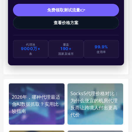
免费领取测试流量👉
查看价格方案
代理池
覆盖
99.9%
9000万+
190+
使用率
条
国家及城市
Socks5代理价格对比：
2026年，哪种代理最适
为什么便宜的机房代理
合AI数据抓取？实用比
反而让跨境人付出更高
较指南
代价