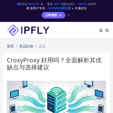
代理池
9000万+
条 · 覆盖
190+
国家及城市 ·
99.9%
使用率
🎁 新用户专享：
500MB免费流量
+ 专属折扣
✕
立即领取
首页
竞品比较
正文
CroxyProxy 好用吗？全面解析其优
缺点与选择建议