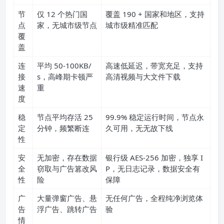
节
仅 12 个热门国
覆盖 190 + 国家和地区，支持
点
家，无城市级节点
城市级精准匹配
覆
盖
连
平均 50-100KB/
高速低延迟，带宽充足，支持
接
s，高峰期卡顿严
高清视频与大文件下载
速
重
度
稳
节点平均存活 25
99.9% 稳定运行时间，节点永
定
分钟，频繁断连
久可用，无无故下线
性
安
无加密，存在数据
银行级 AES-256 加密，独享 I
全
窃取与广告篡改风
P，无日志记录，数据安全有
性
险
保障
广
大量弹窗广告、悬
无任何广告，全程纯净浏览体
告
浮广告、跳转广告
验
情