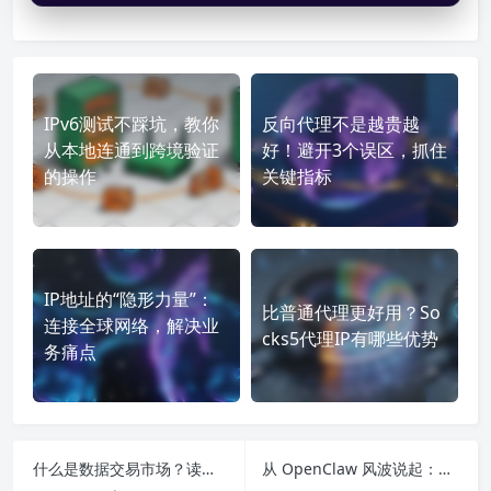
IPv6测试不踩坑，教你
反向代理不是越贵越
从本地连通到跨境验证
好！避开3个误区，抓住
的操作
关键指标
IP地址的“隐形力量”：
比普通代理更好用？So
连接全球网络，解决业
cks5代理IP有哪些优势
务痛点
什么是数据交易市场？读懂现代数据商业平台
从 OpenClaw 风波说起：为什么 AI 自动化任务越来越离不开稳定的 IP 环境？