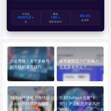
代理池
覆盖
99.9%
9000万+
190+
使用率
条
国家及城市
少走弯路！关于多账号
账号被限流？广告账户
防关联的通用技巧
总是莫名中止？
TikTok环境检测办法以
告别Outlook注册“卡
及如何用代理IP告别账
壳”！IP适配是突破风控
号问题
的核心