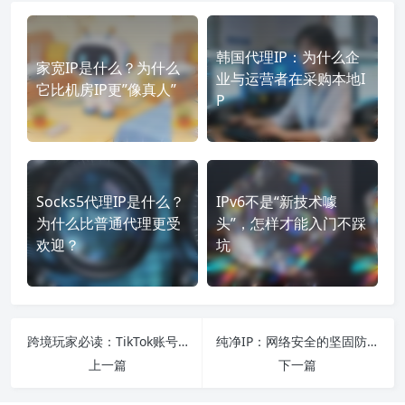
韩国代理IP：为什么企
家宽IP是什么？为什么
业与运营者在采购本地I
它比机房IP更”像真人”
P
Socks5代理IP是什么？
IPv6不是“新技术噱
为什么比普通代理更受
头”，怎样才能入门不踩
欢迎？
坑
跨境玩家必读：TikTok账号如何通过代理IP稳定养号
纯净IP：网络安全的坚固防线
上一篇
下一篇