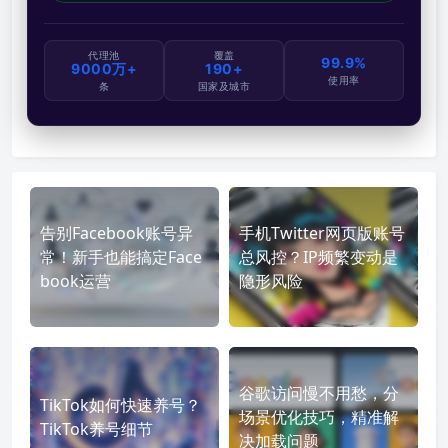
代理池
覆盖
99.9%
9000万+
190+
使用率
条
国家及城市
告别Facebook账号异
手机Twitter网页版账号
常！新手也能搞定Face
总风控？IP频繁变动是
book运营
隐形风险
谷歌访问慢不用愁，分
TikTok如何快速养号？
场景优化技巧，精准解
TikTok养号细节
决加载问题