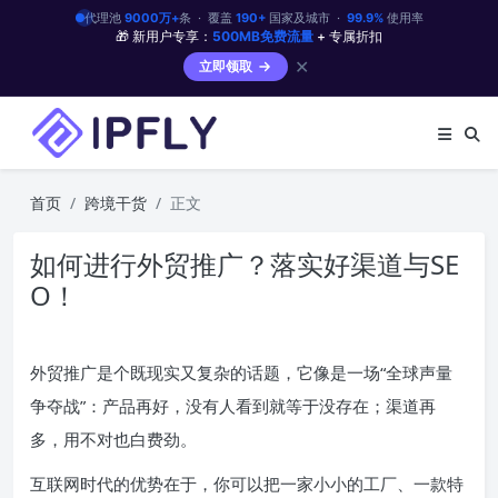
代理池
9000万+
条 · 覆盖
190+
国家及城市 ·
99.9%
使用率
🎁 新用户专享：
500MB免费流量
+ 专属折扣
✕
立即领取
首页
跨境干货
正文
如何进行外贸推广？落实好渠道与SE
O！
外贸推广是个既现实又复杂的话题，它像是一场“全球声量
争夺战”：产品再好，没有人看到就等于没存在；渠道再
多，用不对也白费劲。
互联网时代的优势在于，你可以把一家小小的工厂、一款特