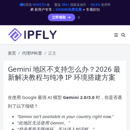
代理池
9000万+
条 · 覆盖
190+
国家及城市 ·
99.9%
使用率
🎁 新用户专享：
500MB免费流量
+ 专属折扣
✕
立即领取
首页
代理IP科普
正文
Gemini 地区不支持怎么办？2026 最
新解决教程与纯净 IP 环境搭建方案
在使用 Google 最强 AI 模型
Gemini 2.0/3.0
时，你是否遇
到了以下报错？
“Gemini isn’t available in your country right now.”
“此地区无法使用 Gemini。”
“登录界面无限循环，无法进入对话框。”