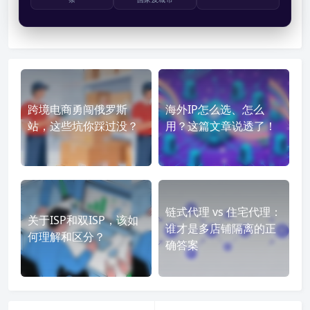
跨境电商勇闯俄罗斯
海外IP怎么选、怎么
站，这些坑你踩过没？
用？这篇文章说透了！
链式代理 vs 住宅代理：
关于ISP和双ISP，该如
谁才是多店铺隔离的正
何理解和区分？
确答案